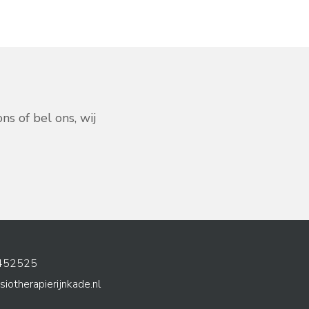
s of bel ons, wij
452525
siotherapierijnkade.nl