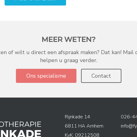
MEER WETEN?
n of wilt u direct een afspraak maken? Dat kan! Mail on
helpen u graag verder.
Ons specialisme
Contact
Rijnkade
14
026-4
6811 HA
Arnhem
info@fy
KvK: 09212508