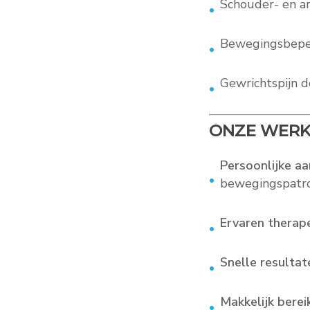
Schouder- en a
Bewegingsbeper
Gewrichtspijn d
ONZE WERKW
Persoonlijke a
bewegingspatr
Ervaren therap
Snelle resultat
Makkelijk berei