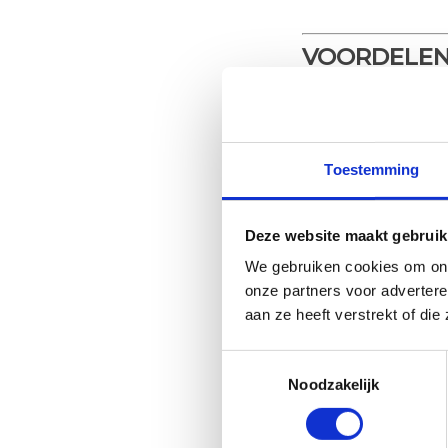
VOORDELEN
Betere beweegl
Minder pijn
Toestemming
Sneller herstel
Deze website maakt gebruik
We gebruiken cookies om ons
Verbeterde hou
onze partners voor adverter
aan ze heeft verstrekt of di
Meer energie in
Toestemmingsselectie
Noodzakelijk
AFSPRAAK 
Wil je weten of
m