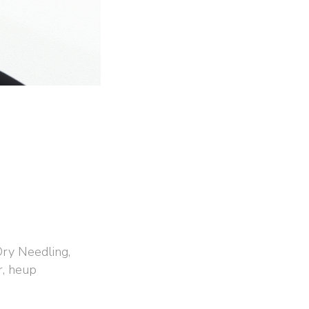
Dry Needling,
r, heup