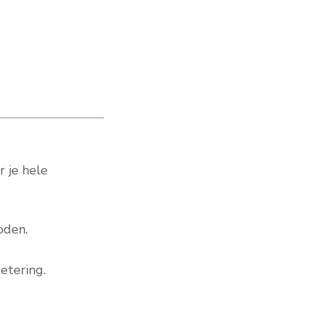
r je hele
oden.
etering.