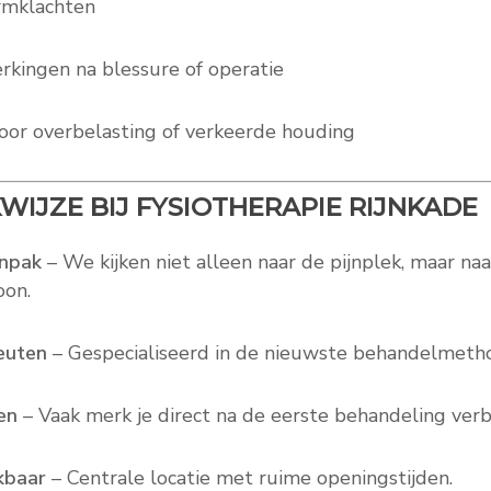
rmklachten
kingen na blessure of operatie
oor overbelasting of verkeerde houding
IJZE BIJ FYSIOTHERAPIE RIJNKADE
anpak
– We kijken niet alleen naar de pijnplek, maar naa
oon.
euten
– Gespecialiseerd in de nieuwste behandelmeth
en
– Vaak merk je direct na de eerste behandeling verb
kbaar
– Centrale locatie met ruime openingstijden.