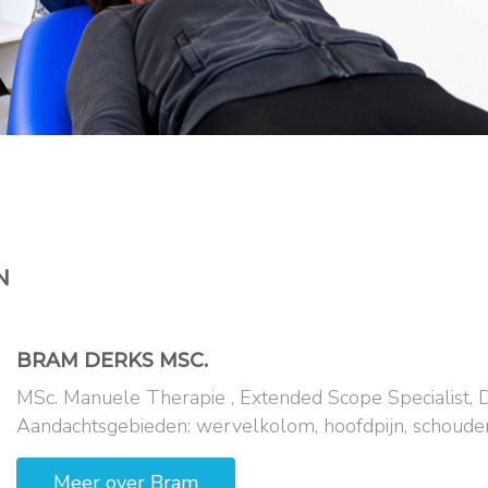
N
BRAM
DERKS MSC.
MSc. Manuele Therapie , Extended Scope Specialist, 
Aandachtsgebieden: wervelkolom, hoofdpijn, schoude
Meer over
Bram