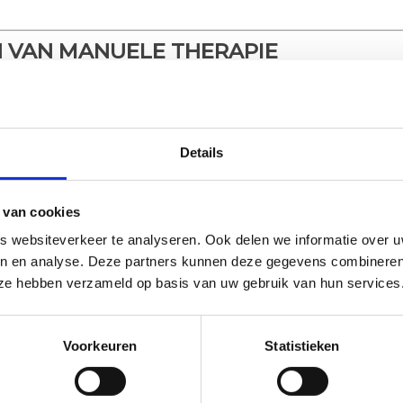
 VAN MANUELE THERAPIE
ijkheid
Details
 van cookies
 websiteverkeer te analyseren. Ook delen we informatie over u
ding
en en analyse. Deze partners kunnen deze gegevens combineren 
e ze hebben verzameld op basis van uw gebruik van hun services
 het dagelijks leven
Voorkeuren
Statistieken
MAKEN VOOR MANUELE THERAPIE
anuele therapie
bij jou past?