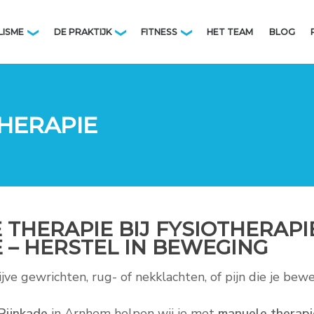
LISME
DE PRAKTIJK
FITNESS
HET TEAM
BLOG
❯
❯
❯
HERAPIE
THERAPIE BIJ FYSIOTHERAPI
 – HERSTEL IN BEWEGING
ijve gewrichten, rug- of nekklachten, of pijn die je bew
Rijnkade
in Arnhem helpen wij je met
manuele therapi