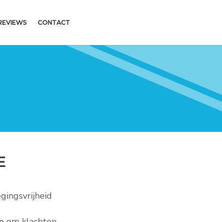
REVIEWS
CONTACT
E
egingsvrijheid
e
om klachten