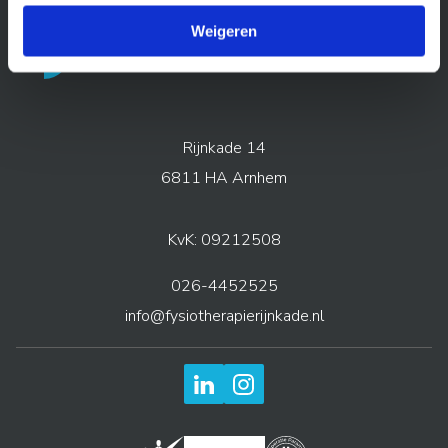
Weigeren
Rijnkade
14
6811 HA
Arnhem
KvK: 09212508
026-4452525
info@fysiotherapierijnkade.nl