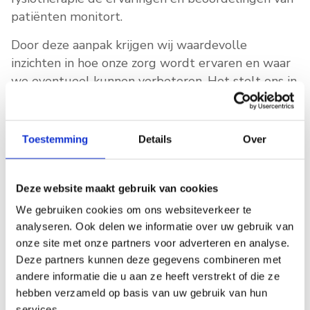
patiënten monitort.
Door deze aanpak krijgen wij waardevolle
inzichten in hoe onze zorg wordt ervaren en waar
we eventueel kunnen verbeteren. Het stelt ons in
staat om de kwaliteit van onze behandelingen
continu te bewaken en te optimaliseren.
Toestemming
Details
Over
De resultaten van deze onderzoeken worden
overzichtelijk weergegeven in actuele
reviews
. Zo
krijgt u als (toekomstige) patiënt direct inzicht in
Deze website maakt gebruik van cookies
hoe anderen onze praktijk beoordelen.
We gebruiken cookies om ons websiteverkeer te
Transparantie en kwaliteit staan bij ons voorop.
analyseren. Ook delen we informatie over uw gebruik van
onze site met onze partners voor adverteren en analyse.
👉 Benieuwd naar de ervaringen van onze
Deze partners kunnen deze gegevens combineren met
patiënten?
andere informatie die u aan ze heeft verstrekt of die ze
hebben verzameld op basis van uw gebruik van hun
services.