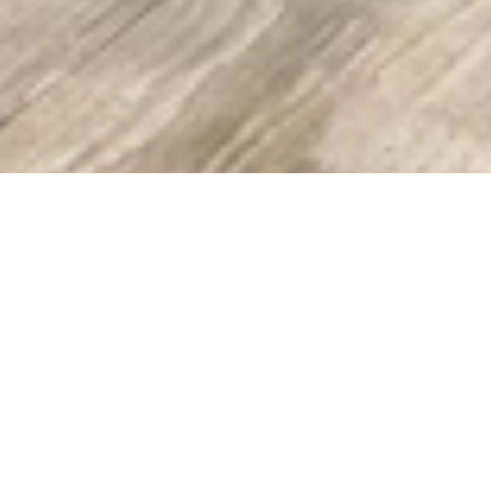
Waar staat Fysiotherapie Rijnkade voor?
Bij
Fysiotherapie Rijnkade
, dé specialist
in
fysiotherapie in Arnhem
, staat de patiënt altijd
centraal. Wij bieden
individuele en deskundige
begeleiding
met persoonlijke aandacht,