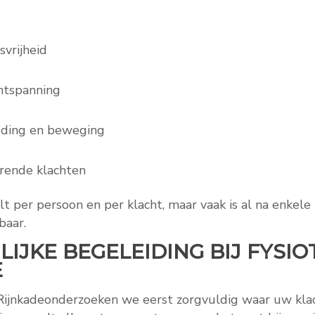
vrijheid
ntspanning
uding en beweging
rende klachten
ilt per persoon en per klacht, maar vaak is al na enkel
baar.
IJKE BEGELEIDING BIJ FYSI
E
e Rijnkadeonderzoeken we eerst zorgvuldig waar uw kl