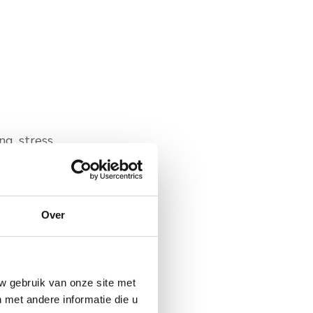
g, stress,
E KEUZE?
lijven of
Over
jk ontspannen
w gebruik van onze site met
met andere informatie die u