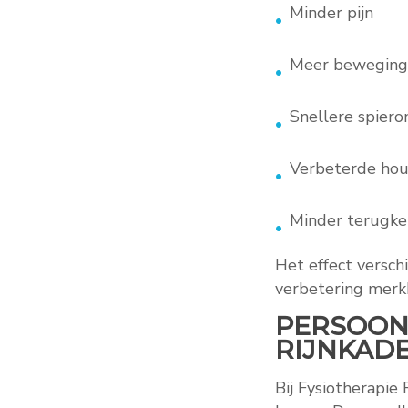
Minder pijn
Meer bewegings
Snellere spiero
Verbeterde ho
Minder terugke
Het effect versch
verbetering merk
PERSOONL
RIJNKAD
Bij Fysiotherapi