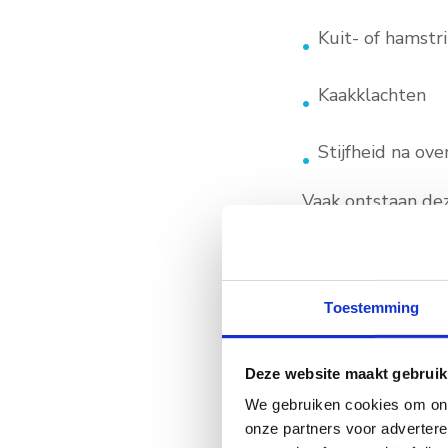
Kuit- of hamstr
Kaakklachten
Stijfheid na ove
Vaak ontstaan dez
overbelasting of
WANNEER
Dry needling wor
Toestemming
wanneer klachten 
met oefeningen of
Deze website maakt gebruik
De behandeling i
We gebruiken cookies om ons
onze partners voor adverter