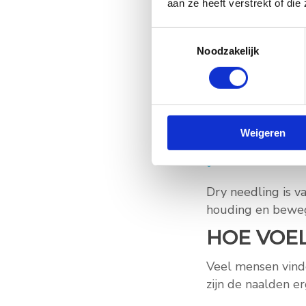
spieren hard en 
aan ze heeft verstrekt of di
Toestemmingsselectie
beweging beperk
Noodzakelijk
pijn uitstraalt 
klachten langdu
Weigeren
eerdere behand
Dry needling is v
houding en beweg
HOE VOEL
Veel mensen vind
zijn de naalden 