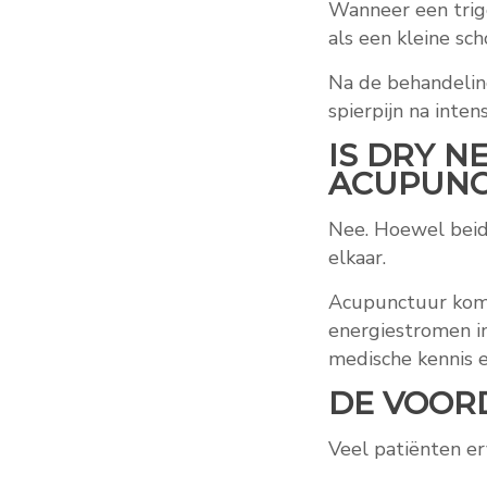
Wanneer een trigg
als een kleine sch
Na de behandeling
spierpijn na inten
IS DRY N
ACUPUN
Nee. Hoewel beid
elkaar.
Acupunctuur komt 
energiestromen i
medische kennis en
DE VOOR
Veel patiënten er