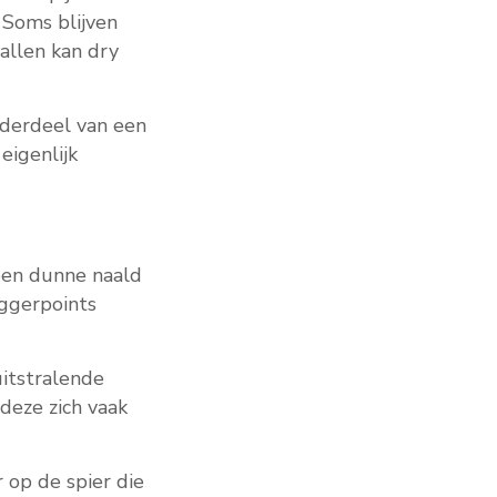
 Soms blijven
allen kan dry
nderdeel van een
eigenlijk
een dunne naald
iggerpoints
uitstralende
deze zich vaak
r op de spier die