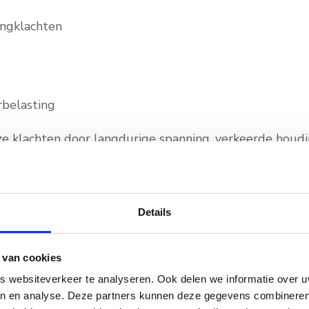
ingklachten
rbelasting
e klachten door langdurige spanning, verkeerde houdin
 een verkeerde beweging.
 IS DRY NEEDLING EEN GOED
dt vaak ingezet wanneer spieren langdurig gespannen b
Details
steeds terugkeren. Vooral bij triggerpoints die moeili
 massage kan deze techniek snel verlichting geven.
 van cookies
s meestal geschikt wanneer:
 websiteverkeer te analyseren. Ook delen we informatie over u
en en analyse. Deze partners kunnen deze gegevens combineren 