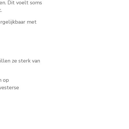
en. Dit voelt soms
.
ergelijkbaar met
llen ze sterk van
h op
westerse