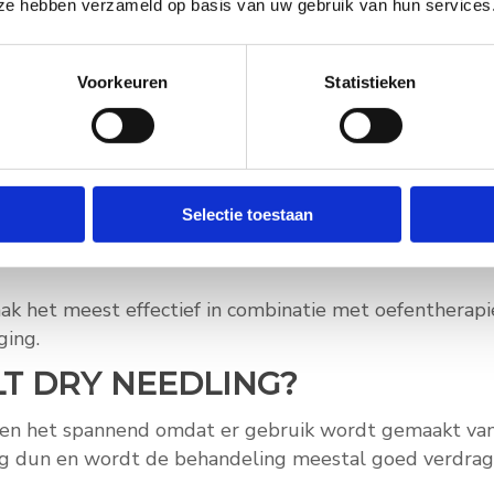
pijnlijk aanvoelen;
e ze hebben verzameld op basis van uw gebruik van hun services
t is;
Voorkeuren
Statistieken
naar andere delen van het lichaam;
rig aanwezig zijn;
Selectie toestaan
elingen onvoldoende resultaat geven.
aak het meest effectief in combinatie met oefentherapi
ing.
T DRY NEEDLING?
en het spannend omdat er gebruik wordt gemaakt van
erg dun en wordt de behandeling meestal goed verdrag