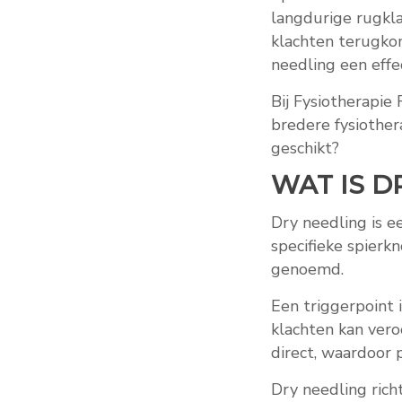
langdurige rugkla
klachten terugkom
needling een effe
Bij Fysiotherapie
bredere fysiother
geschikt?
WAT IS D
Dry needling is 
specifieke spier
genoemd.
Een triggerpoint i
klachten kan vero
direct, waardoor 
Dry needling richt