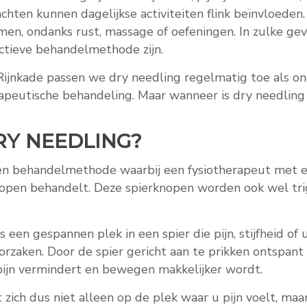
chten kunnen dagelijkse activiteiten flink beïnvloeden.
en, ondanks rust, massage of oefeningen. In zulke gev
ctieve behandelmethode zijn.
 Rijnkade passen we dry needling regelmatig toe als o
apeutische behandeling. Maar wanneer is dry needling 
RY NEEDLING?
een behandelmethode waarbij een fysiotherapeut met 
knopen behandelt. Deze spierknopen worden ook wel tr
s een gespannen plek in een spier die pijn, stijfheid of 
orzaken. Door de spier gericht aan te prikken ontspant 
pijn vermindert en bewegen makkelijker wordt.
 zich dus niet alleen op de plek waar u pijn voelt, maa